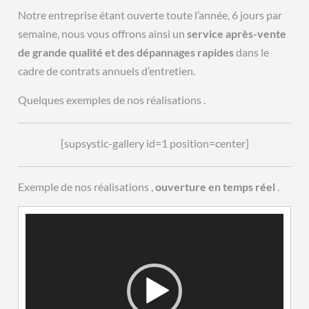
Notre entreprise étant ouverte toute l’année, 6 jours par
semaine, nous vous offrons ainsi un
service après-vente
de grande qualité et des dépannages rapides
dans le
cadre de contrats annuels d’entretien.
Quelques exemples de nos réalisations .
[supsystic-gallery id=1 position=center]
Exemple de nos réalisations ,
ouverture en temps réel
.
Lecteur
vidéo