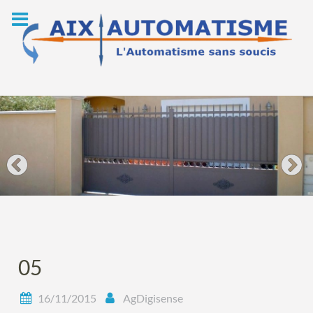
Skip
to
content
05
16/11/2015
AgDigisense