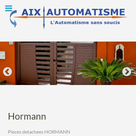
Skip
to
content
Hormann
Pieces detachees HORMANN